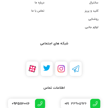
سانترال
درباره ما
کلید و پریز
تماس با ما
روشنایی
لوازم جانبی
شبکه های اجتماعی
اطلاعات تماس
09351120016
021
33905926