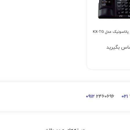
تلفن بیسیم پاناسونیک مدل KX-TG
اس بگیرید
0912
2460696
021