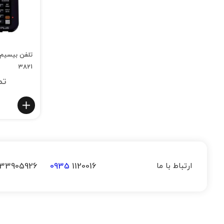
3821
تم
33905926
0935
1120016
ارتباط با ما