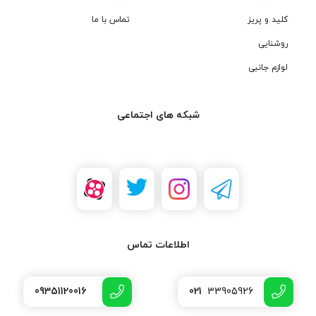
کلید و پریز
تماس با ما
روشنایی
لوازم جانبی
شبکه های اجتماعی
اطلاعات تماس
09351120016
021
33905926