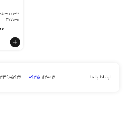
T7703x
۰۰
33905926
0935
1120016
ارتباط با ما