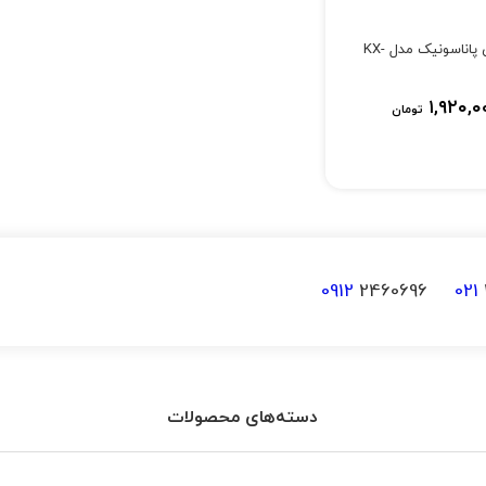
تلفن رومیزی پاناسونیک مدل KX-
۱,۹۲۰,۰
تومان
0912
2460696
021
دسته‌های محصولات