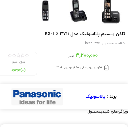
تلفن بیسیم پاناسونیک مدل KX-TG 3711
شناسه محصول:
kx-tg 3711
۳,۲۰۰,۰۰۰
تومان
بدون امتیاز
آخرین بروزرسانی :10 فروردین, 1404
موجود
برند :
پاناسونیک
ویژگی‌های کلیدیمحصول