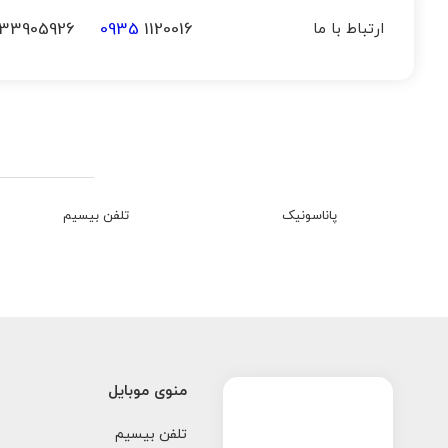
33905926
0935
1120016
ارتباط با ما
پاناسونیک
تلفن بیسیم
منوی موبایل
تلفن بیسیم