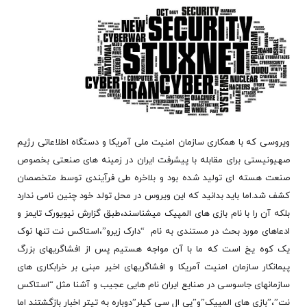
ویروسی که با همکاری سازمان امنیت ملی آمریکا و دستگاه اطلاعاتی رژیم
صهیونیستی برای مقابله با پیشرفت ایران در زمینه های صنعتی بخصوص
صنعت هسته ای تولید شده بود و بلاخره طی فرآِیندی توسط متخصصان
کشف شد.اما باید بدانید که این ویروس در محل تولد خود چنین نامی ندارد
بلکه آن را با نام بازی های المپیک میشناسند،طبق گزارش نیویورک تایمز و
ادعاهای مورد بحث در مستندی به نام “دارک زیرو”،استاکس نت تنها نوک
یک کوه یخ است که ما با آن مواجه هستیم پس از افشاگریهای بزرگ
پیمانکار سازمان امنیت آمریکا و افشاگریهای اخیر مبنی بر خرابکاری های
سازمانهای جاسوسی در صنایع ایران نام هایی عجیب و آشنا مثل “استاکس
نت”،”بازی های المپیک”و”پی ال سی کیلر”دوباره به تیتر اخبار بازگشتند اما