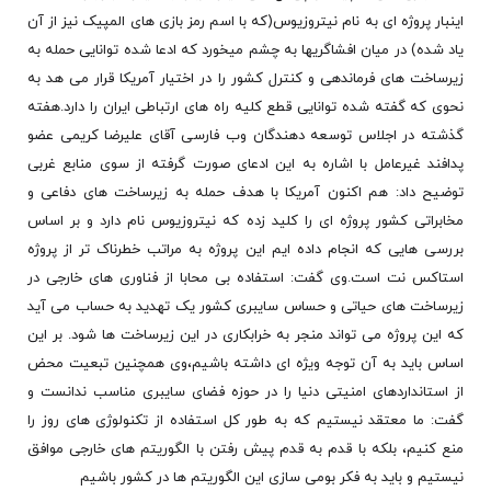
اینبار پروژه ای به نام نیتروزیوس(که با اسم رمز بازی های المپیک نیز از آن
یاد شده) در میان افشاگریها به چشم میخورد که ادعا شده توانایی حمله به
زیرساخت های فرماندهی و کنترل کشور را در اختیار آمریکا قرار می هد به
نحوی که گفته شده توانایی قطع کلیه راه های ارتباطی ایران را دارد.هفته
گذشته در اجلاس توسعه دهندگان وب فارسی آقای علیرضا کریمی عضو
پدافند غیرعامل با اشاره به این ادعای صورت گرفته از سوی منابع غربی
توضیح داد: هم اکنون آمریکا با هدف حمله به زیرساخت های دفاعی و
مخابراتی کشور پروژه ای را کلید زده که نیتروزیوس نام دارد و بر اساس
بررسی هایی که انجام داده ایم این پروژه به مراتب خطرناک تر از پروژه
استاکس نت است.وی گفت: استفاده بی محابا از فناوری های خارجی در
زیرساخت های حیاتی و حساس سایبری کشور یک تهدید به حساب می آید
که این پروژه می تواند منجر به خرابکاری در این زیرساخت ها شود. بر این
اساس باید به آن توجه ویژه ای داشته باشیم،وی همچنین تبعیت محض
از استانداردهای امنیتی دنیا را در حوزه فضای سایبری مناسب ندانست و
گفت: ما معتقد نیستیم که به طور کل استفاده از تکنولوژی های روز را
منع کنیم، بلکه با قدم به قدم پیش رفتن با الگوریتم های خارجی موافق
نیستیم و باید به فکر بومی سازی این الگوریتم ها در کشور باشیم